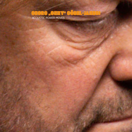
Start
Tourplan
Projekt RAUM58
Pressestimmen
CDs